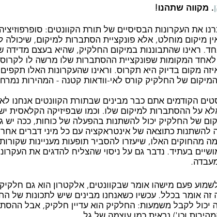
. מקווה שתהנו!
נו את העקרונות הבסיסיים של תורת הקוונטים: סופרפוזיציה
ין מיקום מוחלט, אלא פונקציית הסתברות למיקום, שיכולה לה
. ראינו שהתבוננות במיקום החלקיק, שהיא בעצם מדידה של
לאחד המקומות שפונקציית ההסתברות שלו מרשה לו לקרוס א
ה מקום בדיוק היא תקרוס. וראינו שהעקרונות האלו תקפים 
 המיקום של החלקיק קורס לאי-וודאות קטנה - המהירות נמרחת
טים הקודמים אתם כבר מבינים שבתורת הקוונטים אנחנו לא 
א על ההסתברות למיקום שלו. וכמו שבפיזיקה הקלאסית יש לנ
קום של החלקיק יכול להשתנות בהפעלה של כוחות, ככה יש גם
 להשתנות כתוצאה של אינטראקציה עם כל מיני דברים אחרי
ה מהחוקים האלו, שיעזרו להסביר תופעות מעניינות שקורות
ימושיים בעתיד. נדבר גם על ניסוי שהצליח להדגים את העקרונו
עבדה.
לשמוע פעם מישהו אומר שבקוונטים, אלקטרון הוא גם חלקיק ו
ה אומר בכלל. עכשיו כשאנחנו מבינים שיש לתכונות של החל
יכול לקבל משמעות: החלקיק הוא עדיין חלקיק, אבל ההסתב
הירות וכו') נראית כמו עוצמה של גל. 