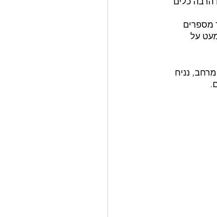
 הרבה כלים 
ר מספרים 
עט על 
מרחב, נניח 
.